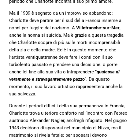
periodo che Charlotte incontra il suo primo amore.
Ma il 1939 è segnato da un improvviso abbandono:
Charlotte deve partire per il sud della Francia insieme ai
nonni per fuggire dal nazismo. A
Villefranche-sur-Mer
,
anche la nonna si suicida. Ma è grazie a questa tragedia
che Charlotte scopre di più sulle morti incomprensibili
della zia e della madre. Ed è in questo momento che
l’artista ventiquattrenne deve fare i conti con il suo
turbolento passato e prendere una decisione: o porre
anche lei fine alla sua vita o intraprendere “
qualcosa di
veramente e stravagantemente pazzo
“. Da questo
momento, il suo lavoro artistico rappresenterà anche la
sua salvezza.
Durante i periodi difficili della sua permanenza in Francia,
Charlotte trova ulteriore conforto nell’incontro con l’ebreo
austriaco Alexander Nagler, anch’egli rifugiato. Nel giugno
1943 decidono di sposarsi nel municipio di Nizza, ma il
matrimonio si rivela fatale: per sposarsi devono