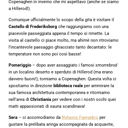
Copenaghen in inverno che mi aspettavo (anche se siamo
a Hillerod!).
Comunque ufficialmente lo scopo della gita è visitare il
Castello di Frederiksborg
che raggiungiamo con una
piacevole passeggiata appena il tempo si rimette. La
visita al castello ci piace molto, ma ahimè non ritroviamo
l’incantevole paesaggio ghiacciato tanto decantato: le
temperature non sono poi così basse!
Pomeriggio
– dopo aver assaggiato i famosi
smorrebrod
in un localino deserto e sperduto di Hillerod (ma erano
davvero buoni!), torniamo a Copenaghen. Questa volta ci
spostiamo in direzione
biblioteca reale
per ammirare la
sua famosa architettura contemporanea e ritorniamo
nell’area di
Christiania
per vedere con i nostri occhi quei
matti appassionati di sauna scandinava!
Sera
– ci accomodiamo da
Nyhavns Faergekro
per
gustare la prelibata aringa accompagnata da acquavite,