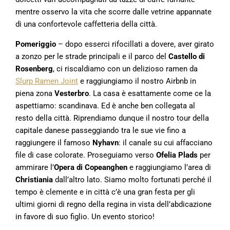
mentre osservo la vita che scorre dalle vetrine appannate
di una confortevole caffetteria della città.
Pomeriggio
– dopo esserci rifocillati a dovere, aver girato
a zonzo per le strade principali e il parco del
Castello di
Rosenberg
, ci riscaldiamo con un delizioso ramen da
Slurp Ramen Joint
e raggiungiamo il nostro Airbnb in
piena zona
Vesterbro
. La casa è esattamente come ce la
aspettiamo: scandinava. Ed è anche ben collegata al
resto della città. Riprendiamo dunque il nostro tour della
capitale danese passeggiando tra le sue vie fino a
raggiungere il famoso
Nyhavn
: il canale su cui affacciano
file di case colorate. Proseguiamo verso
Ofelia Plads
per
ammirare l’
Opera di Copeanghen
e raggiungiamo l’area di
Christiania
dall’altro lato. Siamo molto fortunati perché il
tempo è clemente e in città c’è una gran festa per gli
ultimi giorni di regno della regina in vista dell’abdicazione
in favore di suo figlio. Un evento storico!