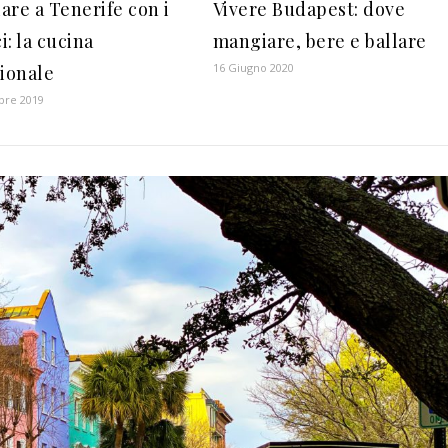
are a Tenerife con i
Vivere Budapest: dove
: la cucina
mangiare, bere e ballare
16 Giugno 2020
zionale
bre 2019