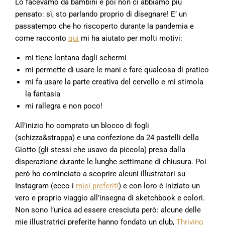
Lo facevamo da bambini e poi non ci abbiamo più
pensato: sì, sto parlando proprio di disegnare! E’ un
passatempo che ho riscoperto durante la pandemia e
come racconto
qui
mi ha aiutato per molti motivi:
mi tiene lontana dagli schermi
mi permette di usare le mani e fare qualcosa di pratico
mi fa usare la parte creativa del cervello e mi stimola
la fantasia
mi rallegra e non poco!
All’inizio ho comprato un blocco di fogli
(schizza&strappa) e una confezione da 24 pastelli della
Giotto (gli stessi che usavo da piccola) presa dalla
disperazione durante le lunghe settimane di chiusura. Poi
però ho cominciato a scoprire alcuni illustratori su
Instagram (ecco i
miei preferiti
) e con loro è iniziato un
vero e proprio viaggio all’insegna di sketchbook e colori.
Non sono l’unica ad essere cresciuta però: alcune delle
mie illustratrici preferite hanno fondato un club,
Thriving