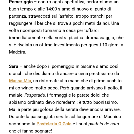
Pomeriggio
– contro ogni aspettativa, performiamo un
buon tempo e alle 14:00 siamo di nuovo al punto di
partenza, stravaccati sull’asfalto, troppo stanchi per
raggiungere il bar che si trova a pochi metri da noi. Una
volta ricomposti torniamo a casa per tuffarci
immediatamente nella nostra piscina idromassaggio, che
si è rivelata un ottimo investimento per questi 10 giorni a
Madeira.
Sera
– anche dopo il pomeriggio in piscina siamo così
stanchi che decidiamo di andare a cena prestissimo da
Massa Mia
, un ristornate alla mano che di primo acchito
mi convince molto poco. Però quando arrivano il pollo, il
maiale,
l’espetada
, i formaggi e le patate dolci che
abbiamo ordinato devo ricredermi: è tutto buonissimo.
Ma la parte più golosa della serata deve ancora arrivare.
Durante la passeggiata serale sul lungomare di Machico
scopriamo la
Pasteleria O Gala
e i suoi
pasteis de nata
che ci fanno sognare!