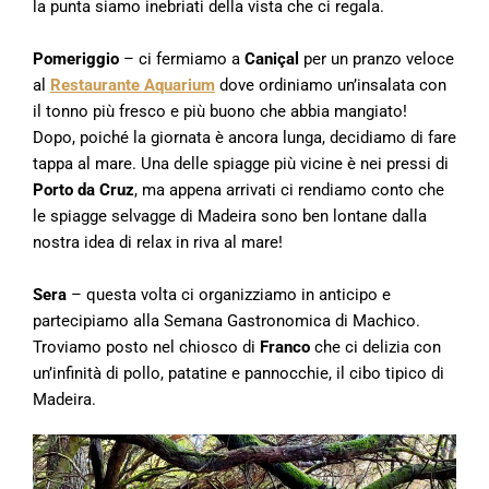
la punta siamo inebriati della vista che ci regala.
Pomeriggio
– ci fermiamo a
Caniçal
per un pranzo veloce
al
Restaurante Aquarium
dove ordiniamo un’insalata con
il tonno più fresco e più buono che abbia mangiato!
Dopo, poiché la giornata è ancora lunga, decidiamo di fare
tappa al mare. Una delle spiagge più vicine è nei pressi di
Porto da Cruz
, ma appena arrivati ci rendiamo conto che
le spiagge selvagge di Madeira sono ben lontane dalla
nostra idea di relax in riva al mare!
Sera
– questa volta ci organizziamo in anticipo e
partecipiamo alla Semana Gastronomica di Machico.
Troviamo posto nel chiosco di
Franco
che ci delizia con
un’infinità di pollo, patatine e pannocchie, il cibo tipico di
Madeira.