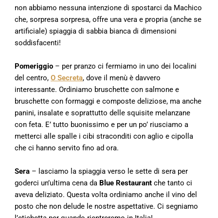
non abbiamo nessuna intenzione di spostarci da Machico
che, sorpresa sorpresa, offre una vera e propria (anche se
artificiale) spiaggia di sabbia bianca di dimensioni
soddisfacenti!
Pomeriggio
– per pranzo ci fermiamo in uno dei localini
del centro,
O Secreta
, dove il menù è davvero
interessante. Ordiniamo bruschette con salmone e
bruschette con formaggi e composte deliziose, ma anche
panini, insalate e soprattutto delle squisite melanzane
con feta. E’ tutto buonissimo e per un po’ riusciamo a
metterci alle spalle i cibi straconditi con aglio e cipolla
che ci hanno servito fino ad ora.
Sera
– lasciamo la spiaggia verso le sette di sera per
goderci un’ultima cena da
Blue Restaurant
che tanto ci
aveva deliziato. Questa volta ordiniamo anche il vino del
posto che non delude le nostre aspettative. Ci segniamo
l’etichetta per quando rientreremo in Italia!