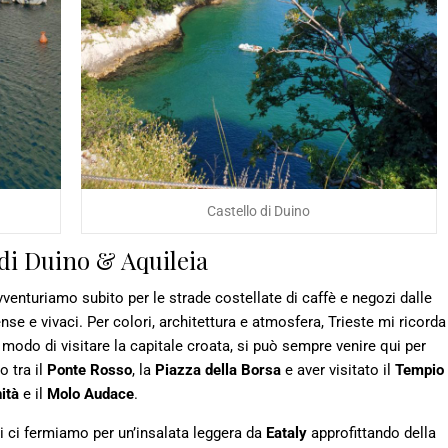
Castello di Duino
o di Duino & Aquileia
vventuriamo subito per le strade costellate di caffè e negozi dalle
nse e vivaci. Per colori, architettura e atmosfera, Trieste mi ricorda
modo di visitare la capitale croata, si può sempre venire qui per
o tra il
Ponte Rosso
, la
Piazza della Borsa
e aver visitato il
Tempio
nità
e il
Molo Audace
.
 ci fermiamo per un’insalata leggera da
Eataly
approfittando della