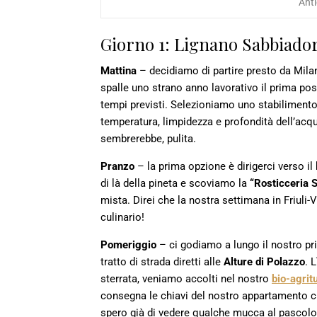
Anti
Giorno 1: Lignano Sabbiador
Mattina
– decidiamo di partire presto da Mila
spalle uno strano anno lavorativo il prima pos
tempi previsti. Selezioniamo uno stabilimento
temperatura, limpidezza e profondità dell’acq
sembrerebbe, pulita.
Pranzo
– la prima opzione è dirigerci verso il 
di là della pineta e scoviamo la
“Rosticceria 
mista. Direi che la nostra settimana in Friuli
culinario!
Pomeriggio
– ci godiamo a lungo il nostro pr
tratto di strada diretti alle
Alture di Polazzo
. 
sterrata, veniamo accolti nel nostro
bio-agrit
consegna le chiavi del nostro appartamento che
spero già di vedere qualche mucca al pascolo 