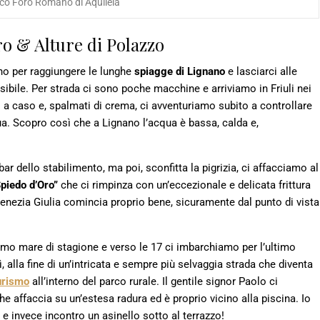
co Foro Romano di Aquileia
o & Alture di Polazzo
no per raggiungere le lunghe
spiagge di Lignano
e lasciarci alle
sibile. Per strada ci sono poche macchine e arriviamo in Friuli nei
 a caso e, spalmati di crema, ci avventuriamo subito a controllare
ua. Scopro così che a Lignano l’acqua è bassa, calda e,
bar dello stabilimento, ma poi, sconfitta la pigrizia, ci affacciamo al
Spiedo d’Oro”
che ci rimpinza con un’eccezionale e delicata frittura
-Venezia Giulia comincia proprio bene, sicuramente dal punto di vista
imo mare di stagione e verso le 17 ci imbarchiamo per l’ultimo
Lì, alla fine di un’intricata e sempre più selvaggia strada che diventa
urismo
all’interno del parco rurale. Il gentile signor Paolo ci
 affaccia su un’estesa radura ed è proprio vicino alla piscina. Io
e invece incontro un asinello sotto al terrazzo!