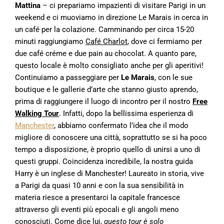
Mattina
– ci prepariamo impazienti di visitare Parigi in un
weekend e ci muoviamo in direzione Le Marais in cerca in
un café per la colazione. Camminando per circa 15-20
minuti raggiungiamo
Café Charlot
, dove ci fermiamo per
due café créme e due pain au chocolat. A quanto pare,
questo locale è molto consigliato anche per gli aperitivi!
Continuiamo a passeggiare per
Le Marais
, con le sue
boutique e le gallerie d’arte che stanno giusto aprendo,
prima di raggiungere il luogo di incontro per il nostro
Free
Walking Tour
. Infatti, dopo la bellissima esperienza di
Manchester
, abbiamo confermato l’idea che il modo
migliore di conoscere una città, soprattutto se si ha poco
tempo a disposizione, è proprio quello di unirsi a uno di
questi gruppi. Coincidenza incredibile, la nostra guida
Harry è un inglese di Manchester! Laureato in storia, vive
a Parigi da quasi 10 anni e con la sua sensibilità in
materia riesce a presentarci la capitale francesce
attraverso gli eventi più epocali e gli angoli meno
conosciuti. Come dice lui,
questo tour è solo