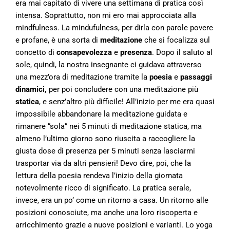
era mai capitato di vivere una settimana di pratica così
intensa. Soprattutto, non mi ero mai approcciata alla
mindfulness. La mindufulness, per dirla con parole povere
e profane, è una sorta di
meditazione
che si focalizza sul
concetto di
consapevolezza
e
presenza
. Dopo il saluto al
sole, quindi, la nostra insegnante ci guidava attraverso
una mezz’ora di meditazione tramite la
poesia
e
passaggi
dinamici,
per poi concludere con una meditazione più
statica
, e senz’altro più difficile! All’inizio per me era quasi
impossibile abbandonare la meditazione guidata e
rimanere “sola” nei 5 minuti di meditazione statica, ma
almeno l’ultimo giorno sono riuscita a raccogliere la
giusta dose di presenza per 5 minuti senza lasciarmi
trasportar via da altri pensieri! Devo dire, poi, che la
lettura della poesia rendeva l’inizio della giornata
notevolmente ricco di significato. La pratica serale,
invece, era un po’ come un ritorno a casa. Un ritorno alle
posizioni conosciute, ma anche una loro riscoperta e
arricchimento grazie a nuove posizioni e varianti. Lo yoga