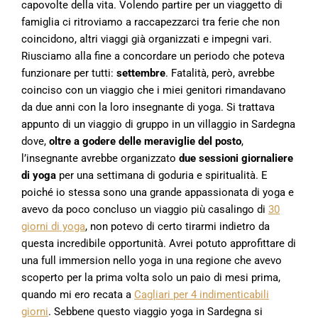
capovolte della vita. Volendo partire per un viaggetto di
famiglia ci ritroviamo a raccapezzarci tra ferie che non
coincidono, altri viaggi già organizzati e impegni vari.
Riusciamo alla fine a concordare un periodo che poteva
funzionare per tutti:
settembre
. Fatalità, però, avrebbe
coinciso con un viaggio che i miei genitori rimandavano
da due anni con la loro insegnante di yoga. Si trattava
appunto di un viaggio di gruppo in un villaggio in Sardegna
dove,
oltre a godere delle meraviglie del posto
,
l’insegnante avrebbe organizzato
due sessioni giornaliere
di yoga
per una settimana di goduria e spiritualità. E
poiché io stessa sono una grande appassionata di yoga e
avevo da poco concluso un viaggio più casalingo di
30
giorni di yoga
, non potevo di certo tirarmi indietro da
questa incredibile opportunità. Avrei potuto approfittare di
una full immersion nello yoga in una regione che avevo
scoperto per la prima volta solo un paio di mesi prima,
quando mi ero recata a
Cagliari per 4 indimenticabili
giorni
. Sebbene questo viaggio yoga in Sardegna si