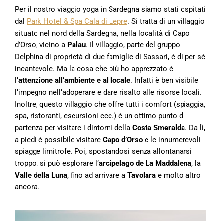
Per il nostro viaggio yoga in Sardegna siamo stati ospitati
dal
Park Hotel & Spa Cala di Lepre
. Si tratta di un villaggio
situato nel nord della Sardegna, nella località di Capo
d’Orso, vicino a
Palau
. Il villaggio, parte del gruppo
Delphina di proprietà di due famiglie di Sassari, è di per sè
incantevole. Ma la cosa che più ho apprezzato è
l’
attenzione all’ambiente e al locale
. Infatti è ben visibile
l’impegno nell’adoperare e dare risalto alle risorse locali.
Inoltre, questo villaggio che offre tutti i comfort (spiaggia,
spa, ristoranti, escursioni ecc.) è un ottimo punto di
partenza per visitare i dintorni della
Costa Smeralda
. Da lì,
a piedi è possibile visitare
Capo d’Orso
e le innumerevoli
spiagge limitrofe. Poi, spostandosi senza allontanarsi
troppo, si può esplorare l’
arcipelago de La Maddalena
, la
Valle della Luna
, fino ad arrivare a
Tavolara
e molto altro
ancora.