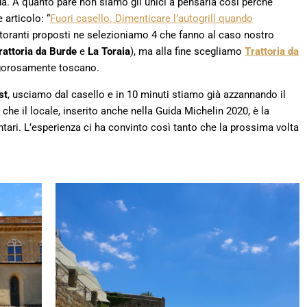
da. A quanto pare non siamo gli unici a pensarla così perché
 articolo: “
Fuori casello. Dimenticare l’autogrill quando
istoranti proposti ne selezioniamo 4 che fanno al caso nostro
rattoria da Burde
e
La Toraia
), ma alla fine scegliamo
Trattoria da
rigorosamente toscano.
st
, usciamo dal casello e in 10 minuti stiamo già azzannando il
che il locale, inserito anche nella Guida Michelin 2020, è la
tari. L’esperienza ci ha convinto così tanto che la prossima volta