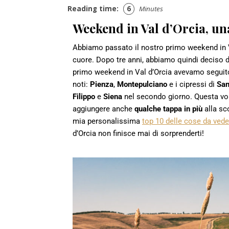
Reading time:
6
Minutes
Weekend in Val d’Orcia, un
Abbiamo passato il nostro primo weekend in Va
cuore. Dopo tre anni, abbiamo quindi deciso d
primo weekend in Val d’Orcia avevamo seguito u
noti:
Pienza
,
Montepulciano
e i cipressi di
San
Filippo
e
Siena
nel secondo giorno. Questa vol
aggiungere anche
qualche tappa in più
alla sc
mia personalissima
top 10 delle cose da vede
d’Orcia non finisce mai di sorprenderti!