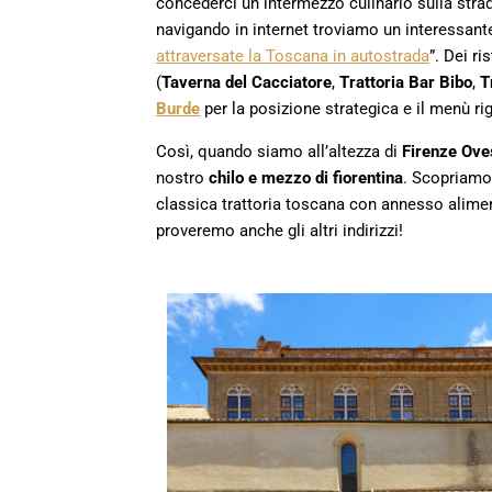
concederci un intermezzo culinario sulla stra
navigando in internet troviamo un interessante
attraversate la Toscana in autostrada
”. Dei r
(
Taverna del Cacciatore
,
Trattoria Bar Bibo
,
T
Burde
per la posizione strategica e il menù 
Così, quando siamo all’altezza di
Firenze Ove
nostro
chilo e mezzo di fiorentina
. Scopriamo 
classica trattoria toscana con annesso alimen
proveremo anche gli altri indirizzi!