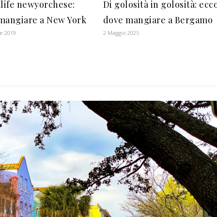
tlife newyorchese:
Di golosità in golosità: ecc
mangiare a New York
dove mangiare a Bergamo
e 2019
2 Maggio 2025