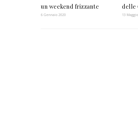
un weekend frizzante
delle
6 Gennaio 2020
13 Maggio