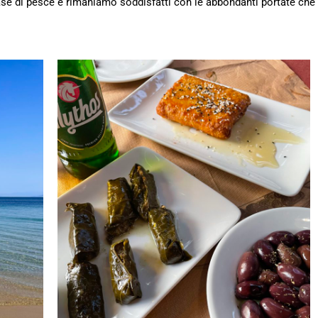
ase di pesce e rimaniamo soddisfatti con le abbondanti portate che