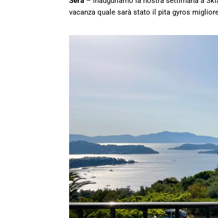
Sera
– inauguriamo la nostra settimana a Skia
vacanza quale sarà stato il pita gyros migliore