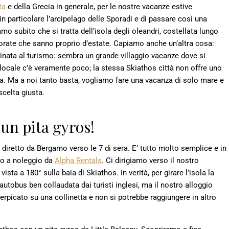
ta
e della Grecia in generale, per le nostre vacanze estive
 in particolare l’arcipelago delle Sporadi e di passare così una
 subito che si tratta dell’isola degli oleandri, costellata lungo
olorate che sanno proprio d’estate. Capiamo anche un’altra cosa:
inata al turismo: sembra un grande villaggio vacanze dove si
a locale c’è veramente poco; la stessa Skiathos città non offre uno
a. Ma a noi tanto basta, vogliamo fare una vacanza di solo mare e
scelta giusta.
un pita gyros!
 diretto da Bergamo verso le 7 di sera. E’ tutto molto semplice e in
uto a noleggio da
Alpha Rentals
. Ci dirigiamo verso il nostro
ta a 180° sulla baia di Skiathos. In verità, per girare l’isola la
utobus ben collaudata dai turisti inglesi, ma il nostro alloggio
nerpicato su una collinetta e non si potrebbe raggiungere in altro