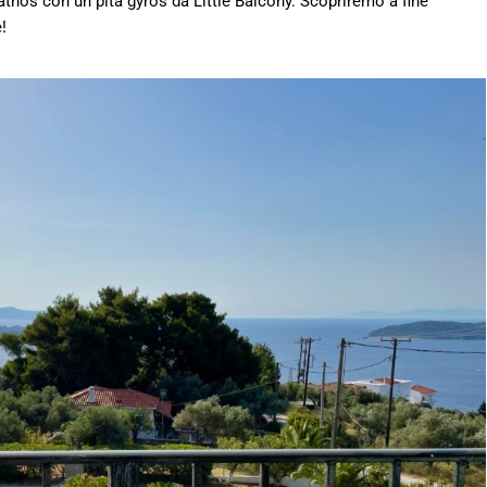
thos con un pita gyros da Little Balcony. Scopriremo a fine
!