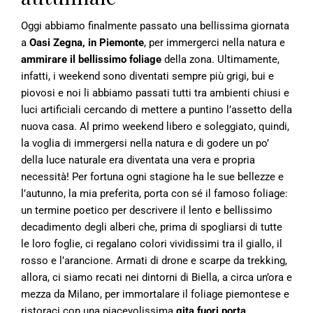
Oggi abbiamo finalmente passato una bellissima giornata
a
Oasi Zegna, in Piemonte
, per immergerci nella natura e
ammirare il bellissimo foliage
della zona. Ultimamente,
infatti, i weekend sono diventati sempre più grigi, bui e
piovosi e noi li abbiamo passati tutti tra ambienti chiusi e
luci artificiali cercando di mettere a puntino l’assetto della
nuova casa. Al primo weekend libero e soleggiato, quindi,
la voglia di immergersi nella natura e di godere un po’
della luce naturale era diventata una vera e propria
necessità! Per fortuna ogni stagione ha le sue bellezze e
l’autunno, la mia preferita, porta con sé il famoso foliage:
un termine poetico per descrivere il lento e bellissimo
decadimento degli alberi che, prima di spogliarsi di tutte
le loro foglie, ci regalano colori vividissimi tra il giallo, il
rosso e l’arancione. Armati di drone e scarpe da trekking,
allora, ci siamo recati nei dintorni di Biella, a circa un’ora e
mezza da Milano, per immortalare il foliage piemontese e
ristoraci con una piacevolissima
gita fuori porta
.