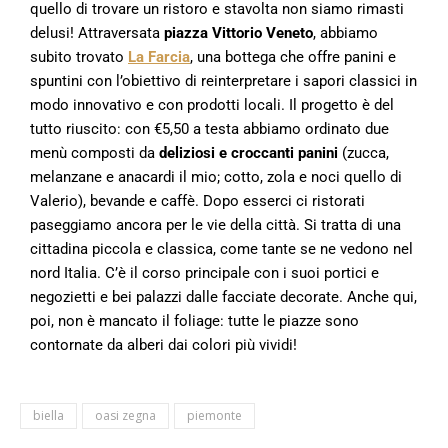
quello di trovare un ristoro e stavolta non siamo rimasti
delusi! Attraversata
piazza Vittorio Veneto
, abbiamo
subito trovato
La Farcia
, una bottega che offre panini e
spuntini con l’obiettivo di reinterpretare i sapori classici in
modo innovativo e con prodotti locali. Il progetto è del
tutto riuscito: con €5,50 a testa abbiamo ordinato due
menù composti da
deliziosi e croccanti panini
(zucca,
melanzane e anacardi il mio; cotto, zola e noci quello di
Valerio), bevande e caffè. Dopo esserci ci ristorati
paseggiamo ancora per le vie della città. Si tratta di una
cittadina piccola e classica, come tante se ne vedono nel
nord Italia. C’è il corso principale con i suoi portici e
negozietti e bei palazzi dalle facciate decorate. Anche qui,
poi, non è mancato il foliage: tutte le piazze sono
contornate da alberi dai colori più vividi!
biella
oasi zegna
piemonte