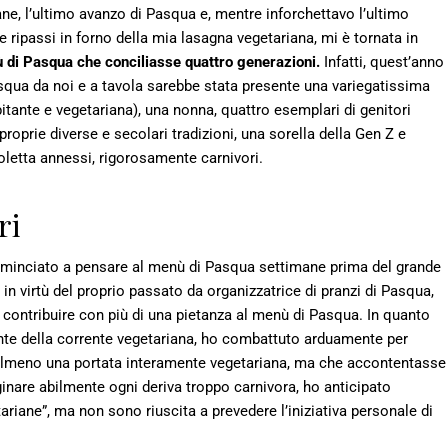
e, l’ultimo avanzo di Pasqua e, mentre inforchettavo l’ultimo
e ripassi in forno della mia lasagna vegetariana, mi è tornata in
ù di Pasqua che conciliasse quattro generazioni.
Infatti, quest’anno
squa da noi e a tavola sarebbe stata presente una variegatissima
pitante e vegetariana), una nonna, quattro esemplari di genitori
e proprie diverse e secolari tradizioni, una sorella della Gen Z e
ioletta annessi, rigorosamente carnivori.
ri
ominciato a pensare al menù di Pasqua settimane prima del grande
in virtù del proprio passato da organizzatrice di pranzi di Pasqua,
 contribuire con più di una pietanza al menù di Pasqua. In quanto
nte della corrente vegetariana, ho combattuto arduamente per
almeno una portata interamente vegetariana, ma che accontentasse
rginare abilmente ogni deriva troppo carnivora, ho anticipato
riane”, ma non sono riuscita a prevedere l’iniziativa personale di