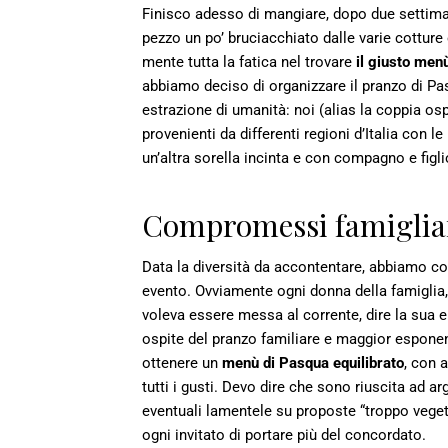
Finisco adesso di mangiare, dopo due settiman
pezzo un po’ bruciacchiato dalle varie cotture 
mente tutta la fatica nel trovare
il giusto men
abbiamo deciso di organizzare il pranzo di Pa
estrazione di umanità: noi (alias la coppia os
provenienti da differenti regioni d’Italia con l
un’altra sorella incinta e con compagno e figl
Compromessi famiglia
Data la diversità da accontentare, abbiamo c
evento. Ovviamente ogni donna della famiglia, 
voleva essere messa al corrente, dire la sua e
ospite del pranzo familiare e maggior espone
ottenere un
menù di Pasqua equilibrato
, con 
tutti i gusti. Devo dire che sono riuscita ad a
eventuali lamentele su proposte “troppo vegeta
ogni invitato di portare più del concordato.