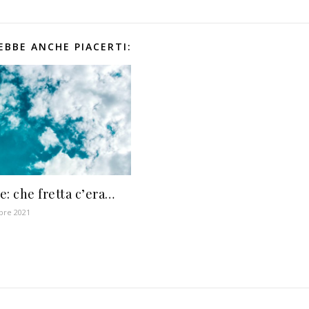
EBBE ANCHE PIACERTI:
e: che fretta c’era…
bre 2021