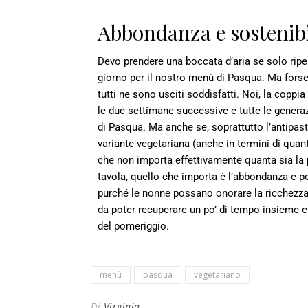
Abbondanza e sostenibi
Devo prendere una boccata d’aria se solo ripe
giorno per il nostro menù di Pasqua. Ma fors
tutti ne sono usciti soddisfatti. Noi, la copp
le due settimane successive e tutte le genera
di Pasqua. Ma anche se, soprattutto l’antipasto
variante vegetariana (anche in termini di quan
che non importa
effettivamente quanta sia la p
tavola, quello che importa è l’abbondanza e p
purché le nonne possano onorare la ricchezza d
da poter recuperare un po’ di tempo insieme e
del pomeriggio.
menù
pasqua
vegetariano
Di
Virginia