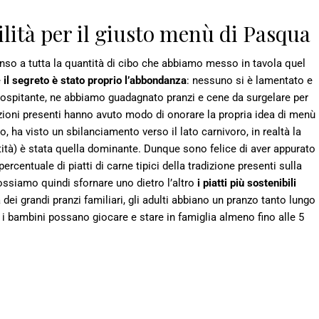
lità per il giusto menù di Pasqua
nso a tutta la quantità di cibo che abbiamo messo in tavola quel
e
il segreto è stato proprio l’abbondanza
: nessuno si è lamentato e
ia ospitante, ne abbiamo guadagnato pranzi e cene da surgelare per
zioni presenti hanno avuto modo di onorare la propria idea di menù
, ha visto un sbilanciamento verso il lato carnivoro, in realtà la
tità) è stata quella dominante. Dunque sono felice di aver appurato
ercentuale di piatti di carne tipici della tradizione presenti sulla
ossiamo quindi sfornare uno dietro l’altro
i piatti più sostenibili
ei grandi pranzi familiari, gli adulti abbiano un pranzo tanto lungo
 i bambini possano giocare e stare in famiglia almeno fino alle 5