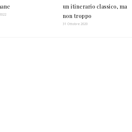
mane
un itinerario classico, ma
 2022
non troppo
31 Ottobre 2020