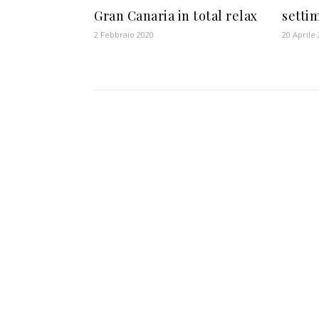
Gran Canaria in total relax
setti
2 Febbraio 2020
20 Aprile