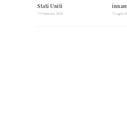
Stati Uniti
innam
17 Febbraio 2023
7 Luglio 