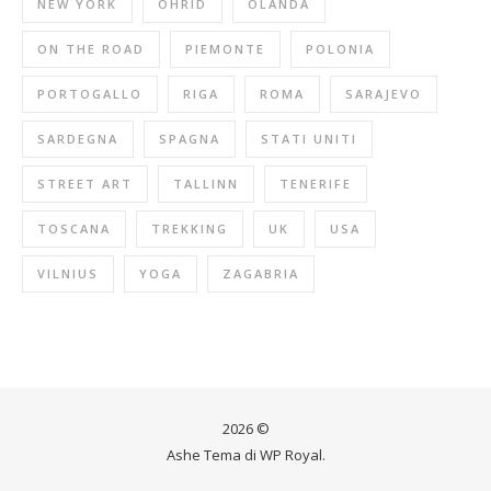
NEW YORK
OHRID
OLANDA
ON THE ROAD
PIEMONTE
POLONIA
PORTOGALLO
RIGA
ROMA
SARAJEVO
SARDEGNA
SPAGNA
STATI UNITI
STREET ART
TALLINN
TENERIFE
TOSCANA
TREKKING
UK
USA
VILNIUS
YOGA
ZAGABRIA
2026 ©
Ashe Tema di
WP Royal
.