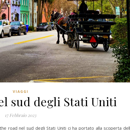
VIAGGI
l sud degli Stati Uniti
17 Febbraio 2023
 the road nel sud degli Stati Uniti ci ha portato alla scoperta del