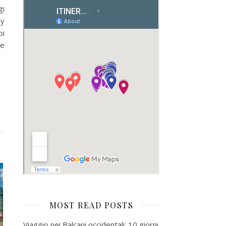
gi
ry
oi
 e
MOST READ POSTS
Viaggio nei Balcani occidentali: 10 giorni